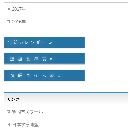
2017年
2016年
年 間 カ レ ン ダ ー »
進 級 基 準 表 »
進 級 タ イ ム 表 »
リンク
鶴岡市民プール
日本水泳連盟