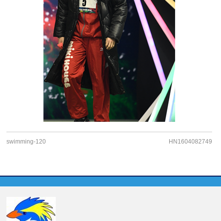
swimming-120
HN1604082749