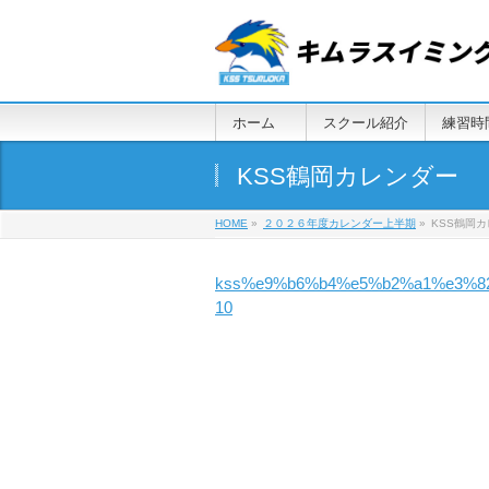
ホーム
スクール紹介
練習時
KSS鶴岡カレンダー
HOME
»
２０２６年度カレンダー上半期
»
KSS鶴岡
kss%e9%b6%b4%e5%b2%a1%e3%8
10