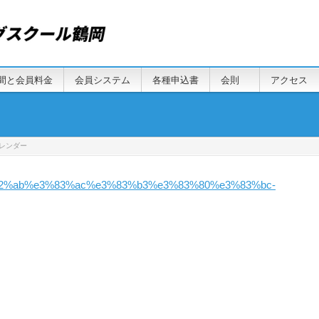
間と会員料金
会員システム
各種申込書
会則
アクセス
カレンダー
2%ab%e3%83%ac%e3%83%b3%e3%83%80%e3%83%bc-