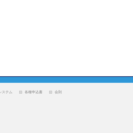
システム
各種申込書
会則